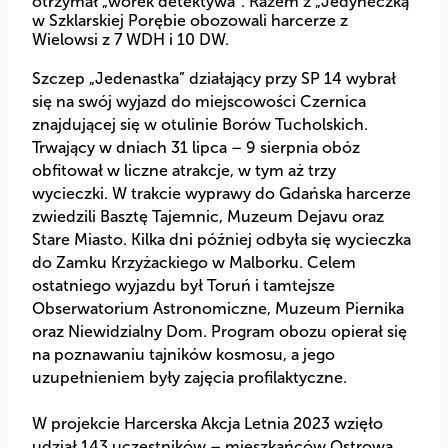
otrzymał „worek detektywa”. Razem z „Jedyneczką”
w Szklarskiej Porębie obozowali harcerze z
Wielowsi z 7 WDH i 10 DW.
Szczep „Jedenastka” działający przy SP 14 wybrał
się na swój wyjazd do miejscowości Czernica
znajdującej się w otulinie Borów Tucholskich.
Trwający w dniach 31 lipca – 9 sierpnia obóz
obfitował w liczne atrakcje, w tym aż trzy
wycieczki. W trakcie wyprawy do Gdańska harcerze
zwiedzili Basztę Tajemnic, Muzeum Dejavu oraz
Stare Miasto. Kilka dni później odbyła się wycieczka
do Zamku Krzyżackiego w Malborku. Celem
ostatniego wyjazdu był Toruń i tamtejsze
Obserwatorium Astronomiczne, Muzeum Piernika
oraz Niewidzialny Dom. Program obozu opierał się
na poznawaniu tajników kosmosu, a jego
uzupełnieniem były zajęcia profilaktyczne.
W projekcie Harcerska Akcja Letnia 2023 wzięło
udział 143 uczestników – mieszkańców Ostrowa