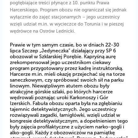
pogłębiające treści płynące z 10. punktu Prawa
Harcerskiego. Program obozu nie ograniczał się jednak
wyłącznie do zajęć stacjonarnych – jego uczestnicy
wzięli udział m.in. w wycieczce do Torunia i w pieszej
wędrówce na Ostrów Lednicki.
Prawie w tym samym czasie, bo w dniach 22-30
lipca Szczep „Jedyneczka” działający przy SP 6
obozował w Szklarskiej Porębie. Kapryśną aurę
zrekompensował jego uczestnikom ciekawy
program przygotowany przez kadrę instruktorską.
Harcerze m.in. mieli okazję przejechać się na torze
saneczkowym, czy spróbować swoich sił na parku
linowym. Niewątpliwym atutem obozu były
atrakcyjne górskie szlaki, po których harcerze
wędrowali poznając uroki Karkonoszy i Gór
Izerskich. Fabuła obozu oparta była na zgłębianiu
tajemnic detektywistycznych. Jego uczestnicy
rozwiązywali zagadki, łamigłówki, wzięli udział w
kongresie detektywistycznym, a dopełnieniem tego
były zajęcia profilaktyczne z użyciem narko-gogli i
alko-gogli. Każdy z obozowiczów na pamiątkę