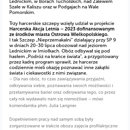
Lednickim, w Borach Tucholskich, nad Zalewem
Szałe w Kaliszu oraz w Podgajach na Wale
Pomorskim.
Trzy harcerskie szczepy wzięły udział w projekcie
Harcerska Akcja Letnia – 2023 dofinansowanym
ze środków miasta Ostrowa Wielkopolskiego.
I tak Szczep „Nieprzemakalni” działający przy SP 9
w dniach 20-30 lipca obozował nad jeziorem
Lednickim w Imiołkach. Obóz odbywał się pod
hasłem „Podróż na krańce świata”, a przygotowany
przez kadrę program sprawił, że harcerze
codziennie mieli okazję poznawać inne zakątki
świata i ciekawostki z nimi związane.
– Dla nas obóz, to czas zawiązywania przyjaźni,
odkrywania siebie, poznawania swoich możliwości i
przełamywania barier oraz odkrywania tego, co przez
cały rok wydawało nam się niemożliwe
– mówi
komendantka phm. Julia Langner.
Dopełnieniem pracy nad samym sobą były
zorganizowane w trakcie obozu zajęcia profilaktyczne