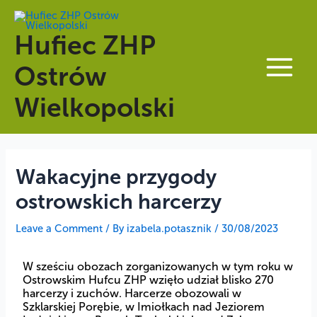
Skip
Nawigacja
Main
to
wpisu
Hufiec ZHP
Menu
content
Ostrów
Wielkopolski
Wakacyjne przygody
ostrowskich harcerzy
Leave a Comment
/ By
izabela.potasznik
/
30/08/2023
W sześciu obozach zorganizowanych w tym roku w
Ostrowskim Hufcu ZHP wzięło udział blisko 270
harcerzy i zuchów. Harcerze obozowali w
Szklarskiej Porębie, w Imiołkach nad Jeziorem