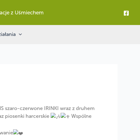
acje z Uśmiechem
iałania
S szaro-czerwone IRINKI
wraz z druhem
z piosenki harcerskie
Wspólne
owanie