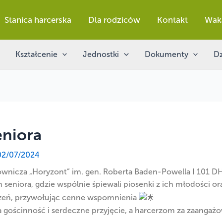
Stanica harcerska
Dla rodziców
Kontakt
Wak
Kształcenie
Jednostki
Dokumenty
Dz
niora
02/07/2024
wnicza „Horyzont” im. gen. Roberta Baden-Powella
I
101 DH
niora, gdzie wspólnie śpiewali piosenki z ich młodości ora
uszeń, przywołując cenne wspomnienia
gościnność i serdeczne przyjęcie, a harcerzom za zaangaż