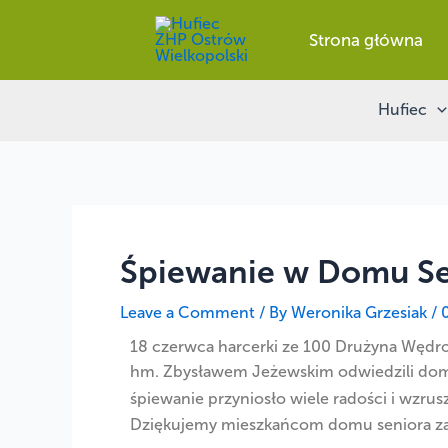
Skip
Nawigacja
to
wpisu
Strona główna
content
Hufiec
Śpiewanie w Domu Se
Leave a Comment
/ By
Weronika Grzesiak
/
18 czerwca harcerki ze
100 Drużyna Wędro
hm. Zbysławem Jeżewskim odwiedzili dom se
śpiewanie przyniosło wiele radości i wzr
Dziękujemy mieszkańcom domu seniora za 