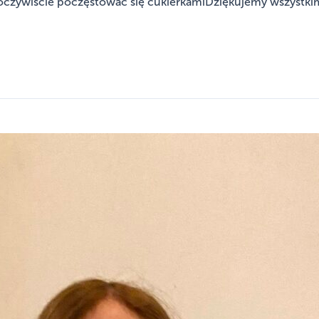
oczywiście poczęstować się cukierkamiDziękujemy wszystkim, 