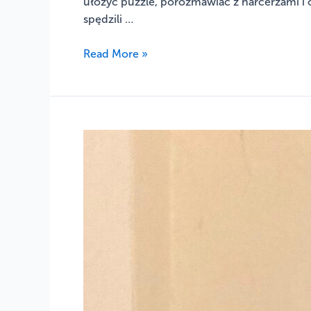
ułożyć puzzle, porozmawiać z harcerzami i 
spędzili …
Read More »
Nasz
hufiec
ponownie
w
gronie
najwyżej
ocenianych
hufców
Wielkopolski