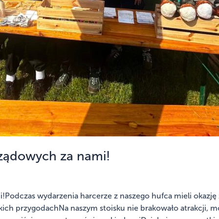
rządowych za nami!
i!Podczas wydarzenia harcerze z naszego hufca mieli okazj
ch przygodachNa naszym stoisku nie brakowało atrakcji, moż